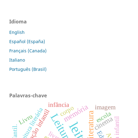
Idioma
English
Español (España)
Français (Canada)
Italiano
Português (Brasil)
Palavras-chave
infância
memória
imagem
corpo
leitura literária
educação infantil
escola
literatura
Leitura
Livro
cinema
livro
Arte