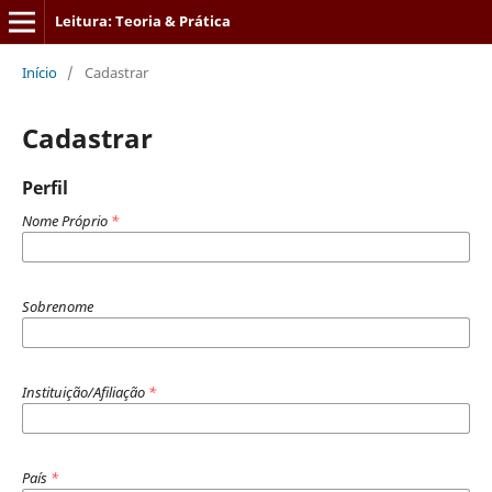
Leitura: Teoria & Prática
Início
/
Cadastrar
Cadastrar
Perfil
Nome Próprio
*
Sobrenome
Instituição/Afiliação
*
País
*