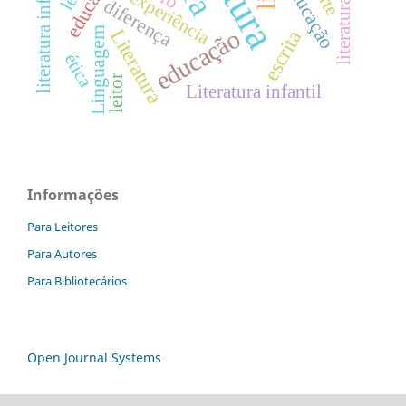
literatura infantil
leitura
literatura infantil.
Educação
experiência
diferença
Linguagem
educação
Literatura
escrita
ética
leitor
Literatura infantil
Informações
Para Leitores
Para Autores
Para Bibliotecários
Open Journal Systems