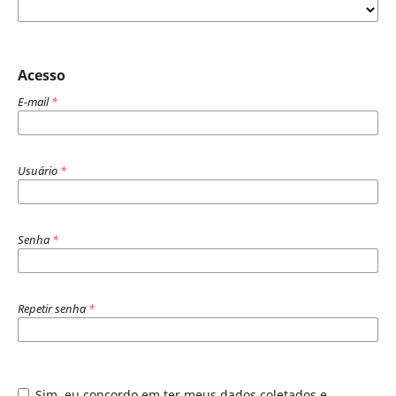
Acesso
E-mail
*
Usuário
*
Senha
*
Repetir senha
*
Sim, eu concordo em ter meus dados coletados e